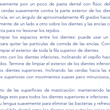
uavemente pon un poco de pasta dental con flúor, de
 cerdas suavemente contra la parte exterior de los dien
 encía, en un ángulo de aproximadamente 45 grados hacia
emente de un lado a otro sobre los dientes y las encías 
rza para no lesionar los tejidos.
mpiar los espacios entre los dientes: puede usar un
para quitar las partículas de comida de las encías. Con
piar el exterior de toda la fila superior de dientes.
to con los dientes inferiores, inclinando el cepillo hacia
os. Termine de limpiar el exterior de los dientes inferior
os dientes superiores. Inclinando las cerdas hacia las e
tes superiores con movimientos suaves pero minuciosos,
 de las superficies de masticación: manteniendo las
Haga esto para todos los dientes superiores e inferiores.
u lengua suavemente para eliminar las bacterias y refresca
r el hilo dental entre los dientes para evitar las caries i