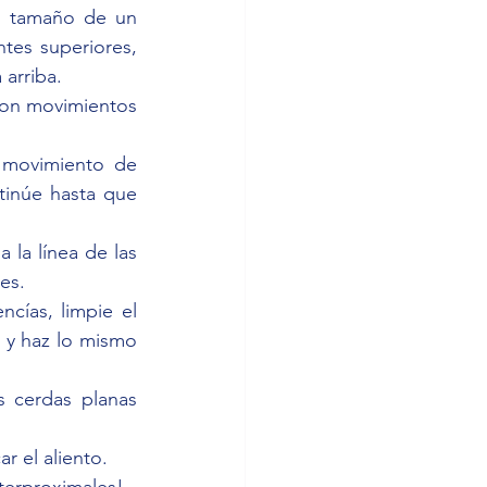
l tamaño de un 
tes superiores, 
 arriba.
con movimientos 
 movimiento de 
tinúe hasta que 
 la línea de las 
es.
ncías, limpie el 
 y haz lo mismo 
 cerdas planas 
r el aliento.
nterproximales!