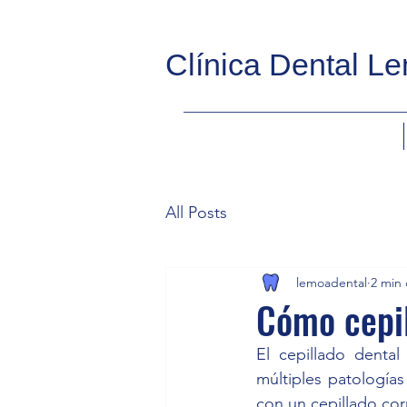
Clínica Dental L
All Posts
lemoadental
2 min 
Cómo cepil
El cepillado dental
múltiples patologías
con un cepillado cor