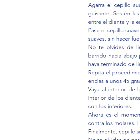
Agarra el cepillo s
guisante. Sostén las
entre el diente y la
Pase el cepillo suav
suaves, sin hacer fue
No te olvides de li
barrido hacia abajo 
haya terminado de lim
Repita el procedimien
encías a unos 45 grad
Vaya al interior de l
interior de los dien
con los inferiores.
Ahora es el momento
contra los molares. 
Finalmente, cepille s
No te olvides de pasa